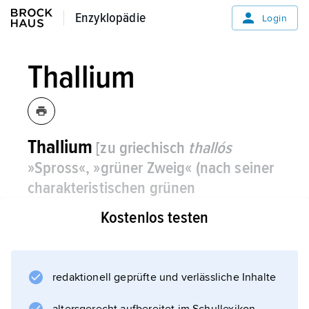
Enzyklopädie
Enzyklopädie
Login
Thallium
Thallium
[zu griechisch
thallós
»Spross«, »grüner Zweig« (nach seiner
charakteristischen grünen
Spektrallinie)],
Elementsymbol
Tl
, ein
Kostenlos testen
chemisches Element
aus der dritten
Hauptgruppe des Periodensystems der
chemischen Elemente.
redaktionell geprüfte und verlässliche Inhalte
Thallium ist ein weiches (Härte nach