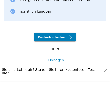
altersgerecht aufbereitet im Schullexikon
Hypothesen nehmen eine Konversion
psychischer in materielle Energie oder eine
monatlich kündbar
Exteriorisation motorischer Energie an.
Kostenlos testen
Informationen zum Artikel
oder
Einloggen
Sie sind Lehrkraft? Starten Sie Ihren kostenlosen Test
hier.