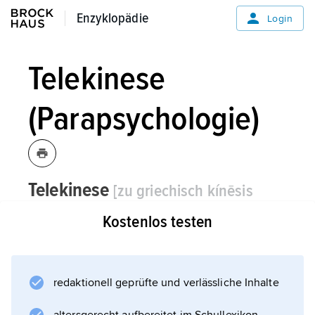
Enzyklopädie
Enzyklopädie
Login
Telekinese
(Parapsychologie)
Telekinese
[zu griechisch kínēsis
»Bewegung«]
die, -,
Parapsychologie:
Kostenlos testen
Fernbewegung, psychische Beeinflussung
externer Materie, ein bisher wissenschaftlich
unerklärbares Phänomen, heute meist unter
redaktionell geprüfte und verlässliche Inhalte
den Begriff der Psychokinese gefasst.