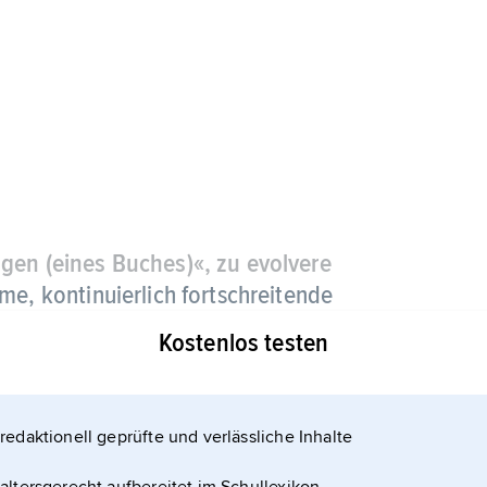
agen (eines Buches)«, zu evolvere
me, kontinuierlich fortschreitende
sammenhänge); Fortentwicklung im
Kostenlos testen
redaktionell geprüfte und verlässliche Inhalte