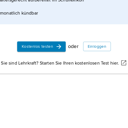
altersgerecht aufbereitet im Schullexikon
monatlich kündbar
oder
Kostenlos testen
Einloggen
Sie sind Lehrkraft? Starten Sie Ihren kostenlosen Test hier.
WISSENMEDIA, GÜTERSLOH
mogonie