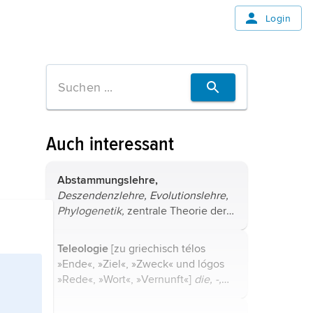
Login
Auch interessant
Abstammungslehre,
Deszendenzlehre,
Evolutionslehre,
Phylogenetik,
zentrale Theorie der
Biologie von der Entwicklung der
Organismen im Lauf der
Teleologie
[zu griechisch télos
Erdgeschichte; die
»Ende«, »Ziel«, »Zweck« und lógos
Abstammungslehre vereinigte
»Rede«, »Wort«, »Vernunft«]
die, -,
erstmals Botanik ...
Bezeichnung für das Konzept der
Zielgerichtetheit und