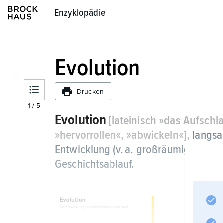
Enzyklopädie
Enzyklopädie
Evolution
Drucken
1
/
5
Evolution
[lateinisch »das Aufschl
»hervorrollen«, »abwickeln«],
langsa
Entwicklung (v. a. großräumiger Zu
Geschichtsablauf.