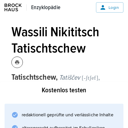
Enzyklopädie
Enzyklopädie
Login
Wassili Nikititsch
Tatischtschew
Tatischtschew,
Tatiščev
,
[-ʃtʃef]
Wassili Nikititsch
, russischer
Kostenlos testen
Historiker und Politiker, * bei Pleskau
29. 4. 1686, † Boldino (Gebiet Moskau)
26. 7. 1750;
redaktionell geprüfte und verlässliche Inhalte
nahm am Großen Nordischen Krieg (1700–21)