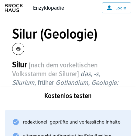
Enzyklopädie
Enzyklopädie
Login
Silur (Geologie)
Silur
[nach dem vorkeltischen
Volksstamm der Silurer]
das, -s,
Silurium,
früher
Gotlandium,
Geologie:
Kostenlos testen
drittes System des
Paläozoikums
(
Geologie,
redaktionell geprüfte und verlässliche Inhalte
Übersicht) vor etwa 444–416 Mio. Jahren. Das