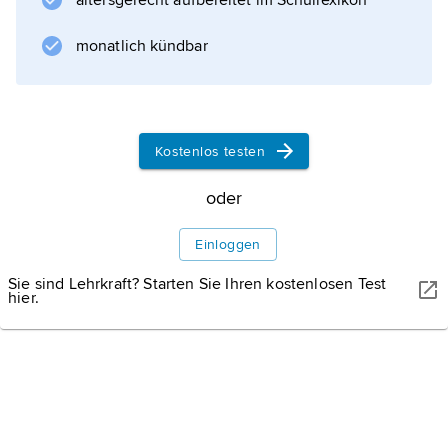
altersgerecht aufbereitet im Schullexikon
Silur wird in vier Serien unterteilt: Llandovery,
Wenlock, Ludlow und Pridoli. Die Grenzen
monatlich kündbar
des Silurs sowie die der silurischen Serien
wurden durch
Graptolithen
definiert. Die Basis des Silurs liegt laut
Kostenlos testen
Definition beim ersten Auftreten des
Graptolithen Parakidograptus acuminatus,
oder
Einloggen
Sie sind Lehrkraft? Starten Sie Ihren kostenlosen Test
Informationen zum Artikel
hier.