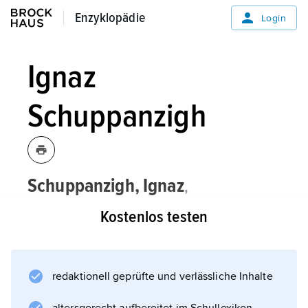
Enzyklopädie
Enzyklopädie
Login
Ignaz
Schuppanzigh
Schuppanzigh,
Ignaz
,
österreichischer Violinist, * Wien 20. 11.
Kostenlos testen
1776, † ebenda 2. 3. 1830;
wurde 1824 Violinist im Wiener Hoforchester
und 1828 Musikdirektor des Wiener
redaktionell geprüfte und verlässliche Inhalte
Kärntnertortheaters. Er war Primarius eines