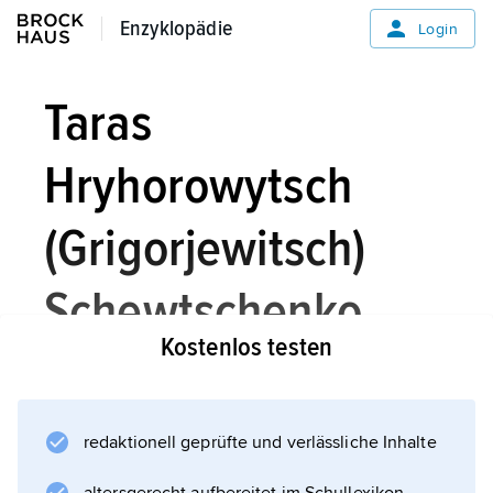
Enzyklopädie
Enzyklopädie
Login
Taras
Hryhorowytsch
(Grigorjewitsch)
Schewtschenko
Kostenlos testen
Schewtschenko,
Ševčenko
[ʃəf
redaktionell geprüfte und verlässliche Inhalte
Taras Hryhorowytsch
,
ˈtʃenkɔ]