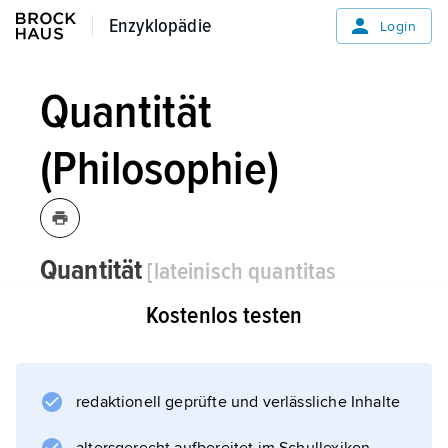
Enzyklopädie
Enzyklopädie
Login
Quantität
(Philosophie)
Quantität
[lateinisch quantitas
»Größe«, »Menge«]
die, -/-en,
Kostenlos testen
Philosophie:
die durch Zahlen erfassbare, mengenmäßige
Bestimmtheit der Dinge; seit
redaktionell geprüfte und verlässliche Inhalte
Aristoteles