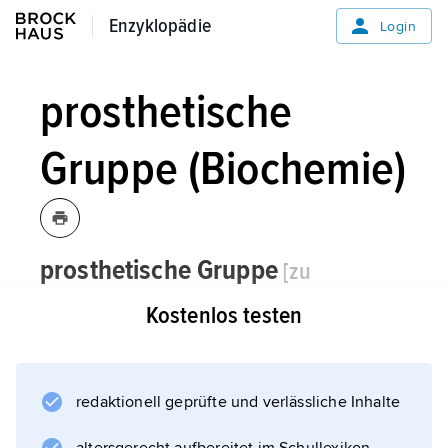
Enzyklopädie
Enzyklopädie
Login
prosthetische
Gruppe (Biochemie)
prosthetische Gruppe
[zu
griechisch prósthetos »hinzugefügt«]
,
Kostenlos testen
Biochemie:
niedermolekulare Verbindung, die an
Enzyme
redaktionell geprüfte und verlässliche Inhalte
gebunden ist und deren katalytische Aktivität