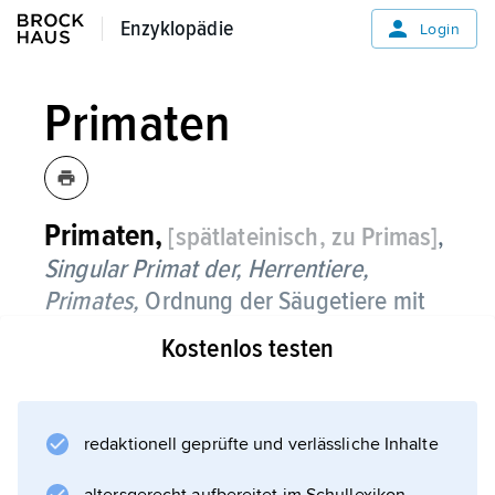
Enzyklopädie
Enzyklopädie
Login
Primaten
Primaten,
[spätlateinisch, zu Primas]
,
Singular
Primat
der,
Herrentiere,
Primates,
Ordnung der Säugetiere mit
über 400 Arten.
Kostenlos testen
Unterteilt in zwei Unterordnungen: nach
klassischer Systematik Halbaffen und Affen,
zu denen im zoologischen System auch der
redaktionell geprüfte und verlässliche Inhalte
Mensch gehört, nach neuer phylogenetischer