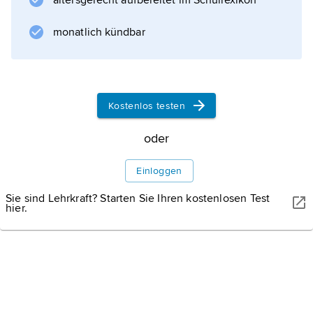
altersgerecht aufbereitet im Schullexikon
Systematik
Feuchtnasenaffen
monatlich kündbar
und
Trockennasenaffen
. Mit Ausnahme des Menschen sind die
Primaten vor allem in den subtropischen und
Kostenlos testen
tropischen Gebieten der Welt (außer der
australischen Region) verbreitet.
oder
Einloggen
Sie sind Lehrkraft? Starten Sie Ihren kostenlosen Test
Informationen zum Artikel
hier.