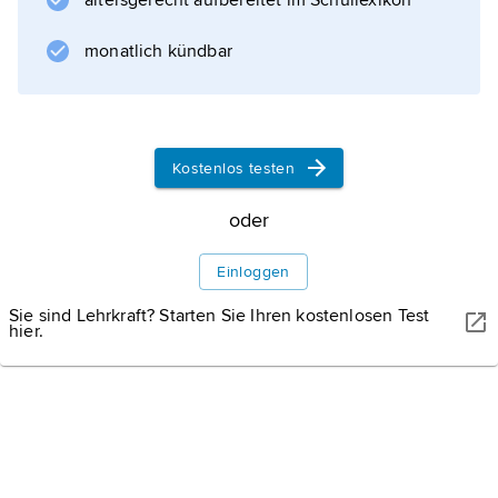
altersgerecht aufbereitet im Schullexikon
lang, hatte einen etwa 15 cm langen Schwanz
und wog 20–30 g. Es wird
monatlich kündbar
Informationen zum Artikel
Kostenlos testen
oder
Einloggen
Sie sind Lehrkraft? Starten Sie Ihren kostenlosen Test
hier.