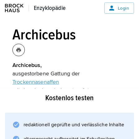
Enzyklopädie
Enzyklopädie
Login
Archicebus
Archicebus,
ausgestorbene Gattung der
Trockennasenaffen
mit der einzigen bekannten Art
Kostenlos testen
Archicebus achilles.
Die Gattung wurde 2013 anhand eines
besonders gut erhaltenen fossilen Skeletts
aus China erstmals wissenschaftlich
redaktionell geprüfte und verlässliche Inhalte
beschrieben. Das Tier war nur etwa 7 cm