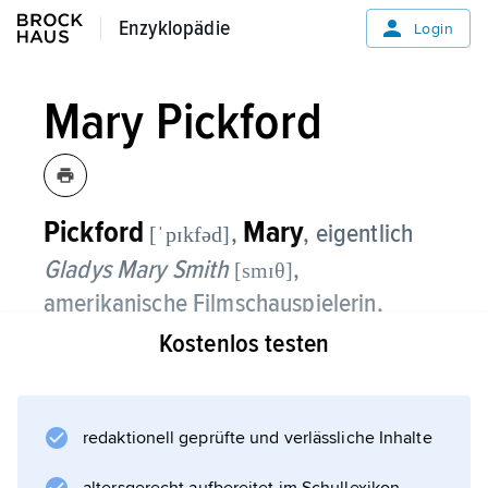
Enzyklopädie
Enzyklopädie
Login
Mary Pickford
Pickford
Mary
,
, eigentlich
[ˈpɪkfəd]
Gladys Mary Smith
,
[smɪθ]
amerikanische Filmschauspielerin,
* Toronto 8. 4. 1893, † Santa Monica
Kostenlos testen
(Kalifornien) 28. 5. 1979;
wurde 1909 von
redaktionell geprüfte und verlässliche Inhalte
D. W. Griffith
für den Film entdeckt, entwickelte sich mit