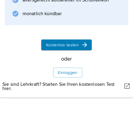
altersgerecht aufbereitet im Schullexikon
kindlich-naiven Rollen (»A good little devil«,
1913; »The poor little rich girl«, 1917;
monatlich kündbar
»Pollyanna«, 1920; »Kiki«, 1931) zu einem der
ersten Stars des amerikanischen Films (bis
1933). Mit
D. Fairbanks senior
Kostenlos testen
, mit dem sie 1920–35 verheiratet war, sowie
oder
C. Chaplin
und
Einloggen
Griffith
Sie sind Lehrkraft? Starten Sie Ihren kostenlosen Test
hier.
Informationen zum Artikel