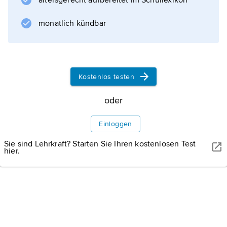
altersgerecht aufbereitet im Schullexikon
den
Internationalen Ferienkursen für Neue Musik
monatlich kündbar
in Darmstadt. 1976–81 wirkte er als
Generalintendant der Deutschen Oper Berlin
und 1982–88 als Präsident der Internationalen
Gesellschaft für Neue Musik. Palm
Kostenlos testen
entwickelte neue Spieltechniken für sein
oder
Einloggen
Informationen zum Artikel
Sie sind Lehrkraft? Starten Sie Ihren kostenlosen Test
hier.