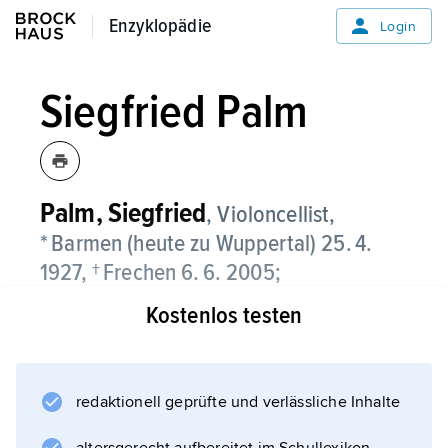
Enzyklopädie
Enzyklopädie
Login
Siegfried Palm
Palm,
Siegfried
, Violoncellist,
* Barmen (heute zu Wuppertal) 25. 4.
1927, † Frechen 6. 6. 2005;
Kostenlos testen
war 1947–62 Solovioloncellist beim NDR-
Sinfonieorchester Hamburg, 1962–68 beim
WDR Sinfonieorchester
in Köln sowie 1962–77 Professor an der
redaktionell geprüfte und verlässliche Inhalte
Kölner Musikhochschule; auch Dozent bei