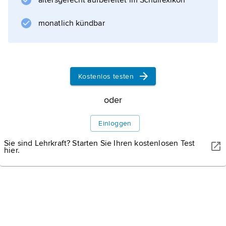
altersgerecht aufbereitet im Schullexikon
Tschechows
»undramatisches« Drama ist, dass sich das
monatlich kündbar
Wesentliche hinter vordergründig Gesagtem
und
Kostenlos testen
Informationen zum Artikel
oder
Einloggen
Sie sind Lehrkraft? Starten Sie Ihren kostenlosen Test
hier.