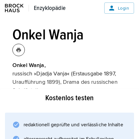
Enzyklopädie
Enzyklopädie
Login
Onkel Wanja
Onkel Wanja,
russisch »Djadja Vanja« (Erstausgabe 1897,
Uraufführung 1899), Drama des russischen
Schriftstellers
Kostenlos testen
A. P. Tschechow
über die Lebenskrise Wanjas, der
desillusioniert erkennt, dass er sein Leben als
Verwalter eines Landgutes einem falschen
redaktionell geprüfte und verlässliche Inhalte
Ideal geopfert hat. Typisch für