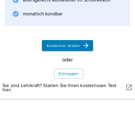
altersgerecht aufbereitet im Schullexikon
1599 legte man die Reihenfolge der Farben
offiziell fest (orange-weiß-blau), 1630 wurde
monatlich kündbar
statt des orangefarbenen
Kostenlos testen
Informationen zum Artikel
oder
Einloggen
Sie sind Lehrkraft? Starten Sie Ihren kostenlosen Test
hier.