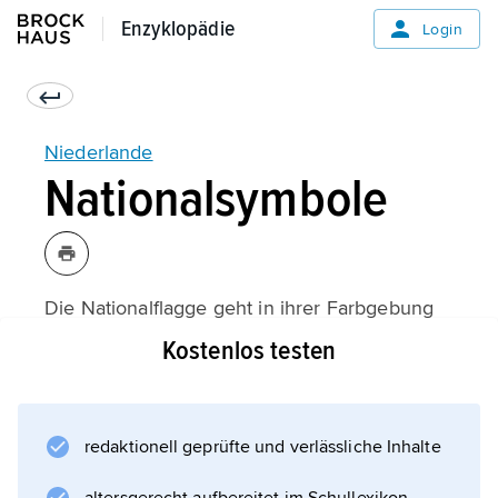
Enzyklopädie
Enzyklopädie
Login
Niederlande
Nationalsymbole
Die Nationalflagge geht in ihrer Farbgebung
auf das Jahr 1572 zurück. Aus dem Weiß-Blau
Kostenlos testen
der Livreen des Hauses Oranien und einem
orangefarbenen Streifen zu Ehren
Wilhelms von Oranien
redaktionell geprüfte und verlässliche Inhalte
entstand die »Prinsevlag« (Prinzenflagge) als
Streifenflagge mit waagerechten Streifen.