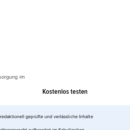
tsorgung im
Kostenlos testen
redaktionell geprüfte und verlässliche Inhalte
rordnung. Danach ist der Müll weitgehend getrennt zu