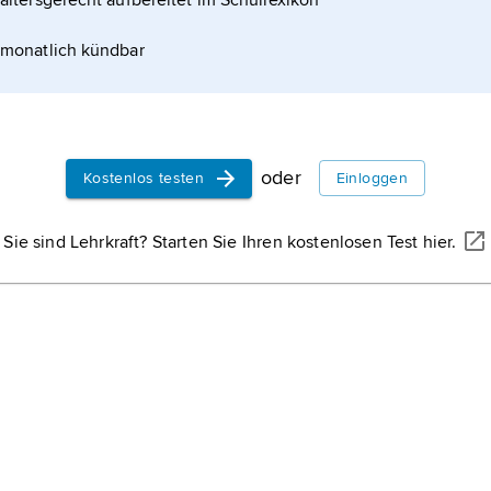
altersgerecht aufbereitet im Schullexikon
lnen Fraktionen sind aufzubereiten und zu verwerten,
ren. Der Rest wird in Müllverbrennungsanlagen (
monatlich kündbar
oder
Kostenlos testen
Einloggen
Sie sind Lehrkraft? Starten Sie Ihren kostenlosen Test hier.