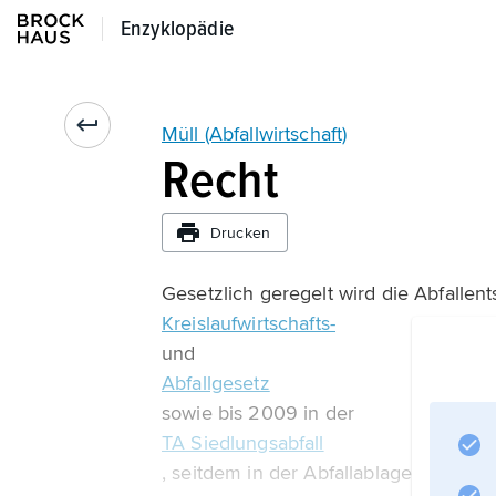
Enzyklopädie
Enzyklopädie
Müll (Abfallwirtschaft)
Recht
Drucken
Gesetzlich geregelt wird die Abfallen
Kreislaufwirtschafts-
und
Abfallgesetz
sowie bis 2009 in der
TA Siedlungsabfall
, seitdem in der Abfallablagerungsve