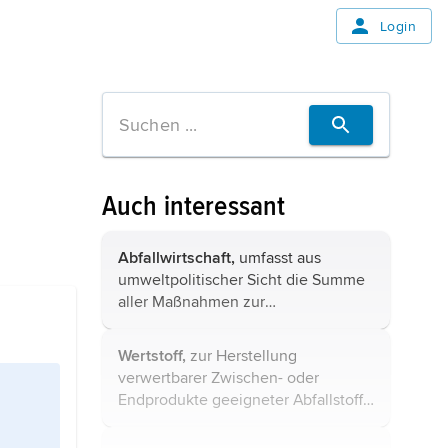
Login
Auch interessant
Abfallwirtschaft,
umfasst aus
umweltpolitischer Sicht die Summe
aller Maßnahmen zur
Abfallvermeidung,
Abfallvermarktung,
Abfallverwertung
Wertstoff,
zur Herstellung
und geordneten und
verwertbarer Zwischen- oder
umweltverträglichen
Endprodukte geeigneter Abfallstoff
Abfallbeseitigung
. Aus
oder Abfallbestandteil. Als
betriebswirtschaftlicher ...
Wertstoffe werden insbesondere