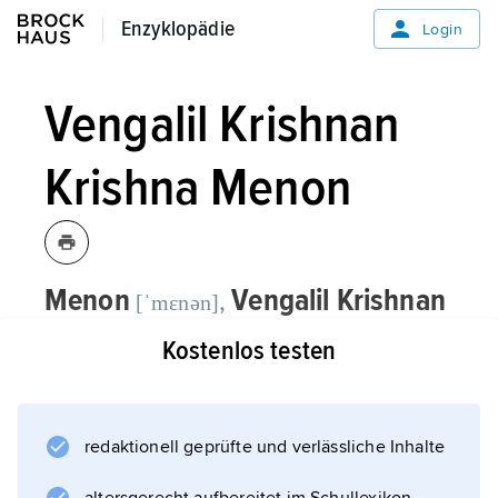
Enzyklopädie
Enzyklopädie
Login
Vengalil Krishnan
Krishna Menon
Menon
Vengalil Krishnan
,
[ˈmεnən]
Krishna
, indischer Politiker, * Calicut
Kostenlos testen
3. 5. 1897 (nach anderen Angaben
1896), † Delhi 6. 10. 1974;
redaktionell geprüfte und verlässliche Inhalte
Rechtsanwalt; 1929–47 Sekretär der »India
League« in London, 1934–47 als Mitglied der