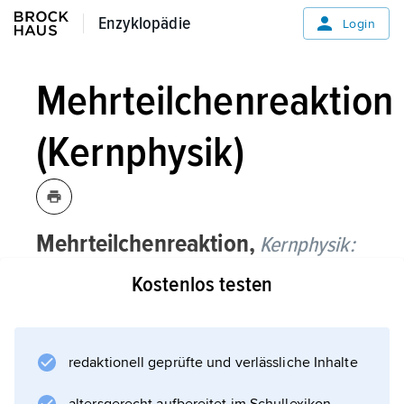
Enzyklopädie
Enzyklopädie
Login
Mehrteilchenreaktion
(Kernphysik)
Mehrteilchenreaktion,
Kernphysik:
Kostenlos testen
eine durch ein Streuexperiment, bei dem ein
Projektil(teilchen) auf ein Target(teilchen)
stößt, herbeigeführte
Kernreaktion
redaktionell geprüfte und verlässliche Inhalte
mit mehr als zwei Teilchen im Ausgangskanal,