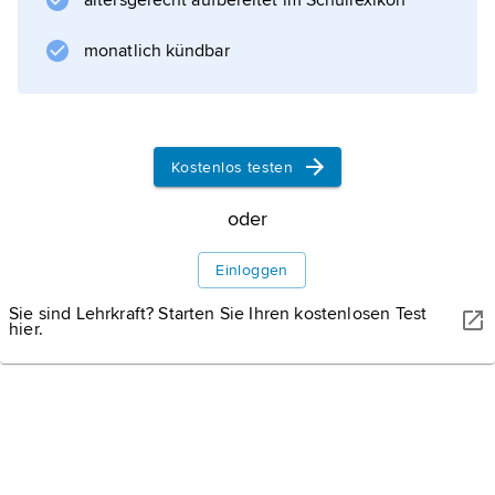
altersgerecht aufbereitet im Schullexikon
d. h. als Reaktionsprodukte. Während bei
einer Zweiteilchenreaktion durch die
monatlich kündbar
Messung der kinematischen Größen (z. B.
Energie und Impuls) eines Teilchens auch
diejenigen des anderen bestimmt sind, ist das
Kostenlos testen
oder
Informationen zum Artikel
Einloggen
Sie sind Lehrkraft? Starten Sie Ihren kostenlosen Test
hier.