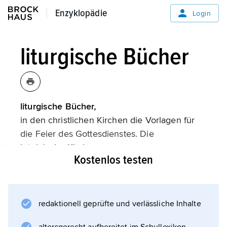
Enzyklopädie
Enzyklopädie
Login
liturgische Bücher
liturgische Bücher,
in den christlichen Kirchen die Vorlagen für
die Feier des Gottesdienstes. Die
lateinische Kirche
Kostenlos testen
entwickelte für die verschiedenen
Funktionsträger bestimmte Bücher (für den
Bischof und Priester das Sakramentar, für den
Lektor das Lektionar, für die Sänger das
redaktionell geprüfte und verlässliche Inhalte
Antiphonar, Graduale und Kyriale, für die