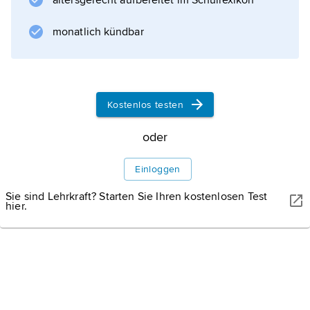
altersgerecht aufbereitet im Schullexikon
Zeremonienordnung die Ordines).
monatlich kündbar
Informationen zum Artikel
Kostenlos testen
oder
Einloggen
Sie sind Lehrkraft? Starten Sie Ihren kostenlosen Test
hier.