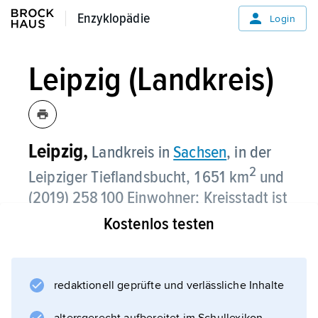
Enzyklopädie
Enzyklopädie
Login
Leipzig (Landkreis)
Leipzig,
Landkreis in
Sachsen
, in der
2
Leipziger Tieflandsbucht, 1 651 km
und
(2019) 258 100 Einwohner; Kreisstadt ist
Borna
.
Kostenlos testen
Der Landkreis umfasst den südlichen und
östlichen Einzugsbereich der kreisfreien Stadt
redaktionell geprüfte und verlässliche Inhalte
Leipzig
. Naturschutzgebiete, zahlreiche Seen