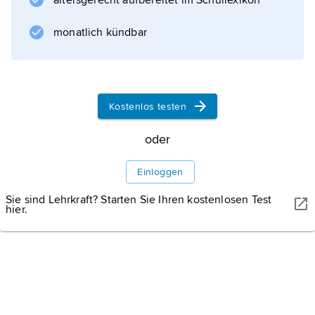
altersgerecht aufbereitet im Schullexikon
(rekultivierte Tagebaurestlöcher) und
Gesundheitseinrichtungen bilden die Basis für
monatlich kündbar
Naherholung und Tourismus.
Kostenlos testen
Informationen zum Artikel
oder
Einloggen
Sie sind Lehrkraft? Starten Sie Ihren kostenlosen Test
hier.