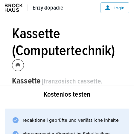
Enzyklopädie
Enzyklopädie
Login
Kassette
(Computertechnik)
Kassette
[französisch cassette,
italienisch cassetta »Kästchen«]
die, -/-
Kostenlos testen
n,
Computertechnik,
Elektroakustik:
meist zweischaliges, flaches
Kunststoffgehäuse genormter Abmessung zur
redaktionell geprüfte und verlässliche Inhalte
Aufnahme von Magnettonbändern