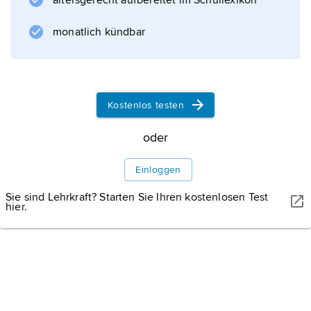
altersgerecht aufbereitet im Schullexikon
haben sich an der Küste zum
monatlich kündbar
Informationen zum Artikel
Kostenlos testen
oder
Einloggen
Sie sind Lehrkraft? Starten Sie Ihren kostenlosen Test
hier.