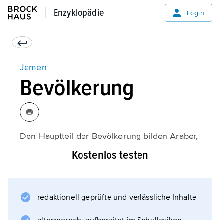
Enzyklopädie
Enzyklopädie
Login
Jemen
Bevölkerung
Den Hauptteil der Bevölkerung bilden Araber,
die in der Küstenebene Tihama wie auch in
Kostenlos testen
den Oasen des südlichen Jemen einen stark
afrikanischen Einschlag zeigen, der auf die
alten Beziehungen zu Ostafrika hinweist. Im
redaktionell geprüfte und verlässliche Inhalte
Wadi Hadramaut wiederum ist der malaiische
Einschlag unverkennbar; Inder und Somal