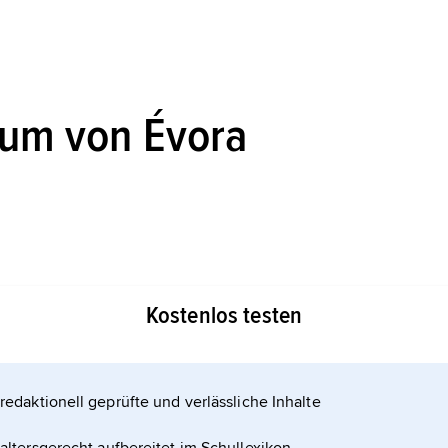
rum von Évora
edeutender Handelspunkt. Typisch für die Bauweise
Kostenlos testen
g aus römischen, spätmittelalterlichen und
 Bauwerken gehören die Ruinen des Dianatempels
Kathedrale, der ehemalige Königssitz Paço dos
redaktionell geprüfte und verlässliche Inhalte