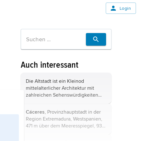
Login
Auch interessant
Die Altstadt ist ein Kleinod
mittelalterlicher Architektur mit
zahlreichen Sehenswürdigkeiten
aus Romanik, Gotik und Barock.
Herausragend ist die Plaza Mayor,
Cáceres
, Provinzhauptstadt in der
einer der schönsten Plätze in
Region Extremadura, Westspanien,
Spanien, das ...
471 m über dem Meeresspiegel, 93
100 Einwohner; katholischer
Bischofssitz (Bistum Coria-Cáceres);