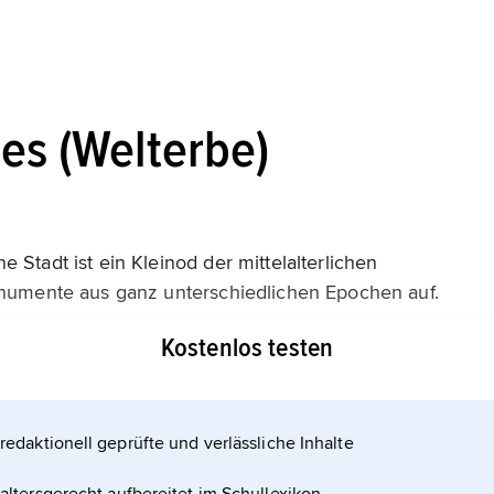
res (Welterbe)
 Stadt ist ein Kleinod der mittelalterlichen
onu­mente aus ganz unterschiedlichen Epochen auf.
sche, maurische, gotische und Renaissance-
Kostenlos testen
 die 30 maurischen Türme herausragen.
berer
redaktionell geprüfte und verlässliche Inhalte