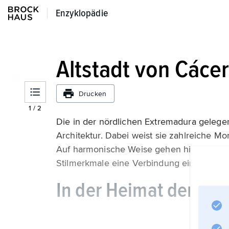
Enzyklopädie
Enzyklopädie
Altstadt von Cáce
Drucken
1
/
2
Die in der nördlichen Extremadura gelegene
Architektur. Dabei weist sie zahlreiche M
Auf harmonische Weise gehen hier roma­ni
Stilmerkmale eine Verbindung ein, wobei
In der Heimat der Ero