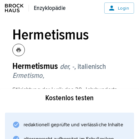
Enzyklopädie
Enzyklopädie
Login
Hermetismus
Hermetismus
der, -,
italienisch
Ermetismo,
Stilrichtung der Lyrik des 20. Jahrhunderts,
Kostenlos testen
besonders der 30er-Jahre, die in der Tradition
des französischen
Symbolismus
steht; zu den bekanntesten Vertretern zählen
redaktionell geprüfte und verlässliche Inhalte
die Italiener