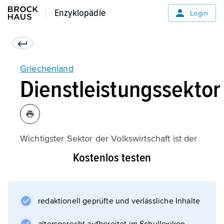
Enzyklopädie
Enzyklopädie
Login
Griechenland
Dienstleistungssektor
Wichtigster Sektor der Volkswirtschaft ist der
Dienstleistungssektor, in dem 72,6 % der
Kostenlos testen
Erwerbstätigen arbeiten. Den größten Anteil
an der Wirtschaftsleistung haben Groß- und
Einzelhandel, Gastronomie und
redaktionell geprüfte und verlässliche Inhalte
Hotelgewerbe, Transport und Kommunikation.