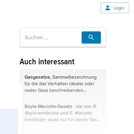
Login
Auch interessant
Gasgesetze,
Sammelbezeichnung
für die das Verhalten idealer oder
realer Gase beschreibenden
physikalischen Gesetze, z. B.
avogadrosches Gesetz
,
Boyle-
Boyle-Mariotte-Gesetz
, die von
R.
Mariotte-Gesetz
,
daltonsches
Boyle
entdeckte und
E. Mariotte
Gesetz
,
Gay-Lussac-Gesetz
, ...
bestätigte, exakt nur für ideale Gase
und bei hinreichend langsamer
(adiabatischer) Druckänderung