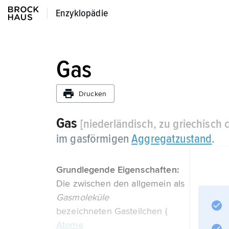
Enzyklopädie
Enzyklopädie
Gas
Drucken
Gas
[niederländisch, zu griechisch
im gasförmigen
Aggregatzustand
.
Grundlegende Eigenschaften:
Die zwischen den allgemein als
Gasmoleküle
bezeichneten Gasteilchen (
Atome