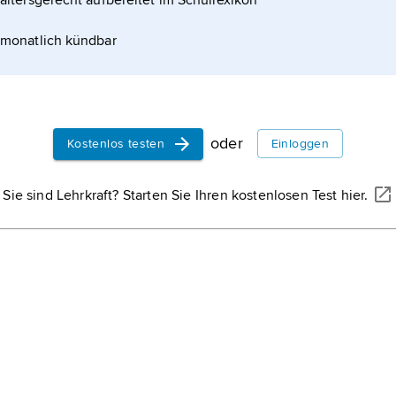
altersgerecht aufbereitet im Schullexikon
monatlich kündbar
oder
Kostenlos testen
Einloggen
Sie sind Lehrkraft? Starten Sie Ihren kostenlosen Test hier.
wirken, sind in Gasen so gering, dass sich die
sehen – frei im Raum bewegen können.