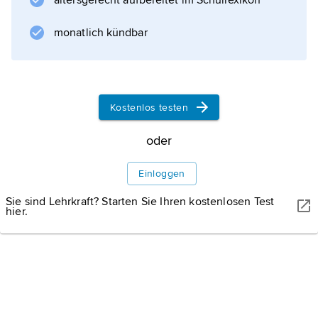
altersgerecht aufbereitet im Schullexikon
ab sechs Jahren ist fakultativ und wird von
circa 66 % der Kinder wahrgenommen.
monatlich kündbar
Zentrales
Kostenlos testen
Informationen zum Artikel
oder
Einloggen
Sie sind Lehrkraft? Starten Sie Ihren kostenlosen Test
hier.