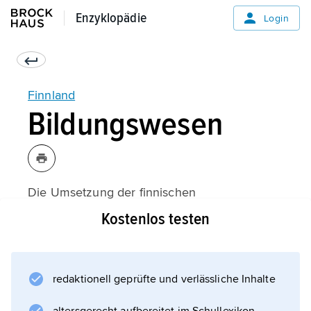
Enzyklopädie
Enzyklopädie
Login
Finnland
Bildungswesen
Die Umsetzung der finnischen
Bildungsgesetze obliegt auf zentraler
Kostenlos testen
Verwaltungsebene dem Bildungsministerium
und dem nationalen Bildungsrat. Es besteht
allgemeine Schulpflicht vom 7. bis zum 16.
redaktionell geprüfte und verlässliche Inhalte
Lebensjahr bei kostenfreiem Unterricht. Der
Besuch der einjährigen Vorschule für Kinder