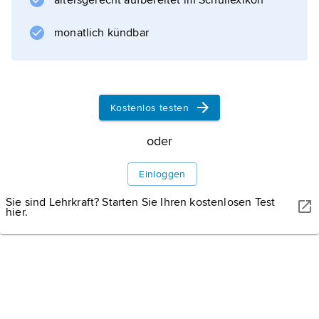
altersgerecht aufbereitet im Schullexikon
Symbol für die Unterdrückung und Weiß für
monatlich kündbar
Informationen zum Artikel
Kostenlos testen
oder
Einloggen
Sie sind Lehrkraft? Starten Sie Ihren kostenlosen Test
hier.