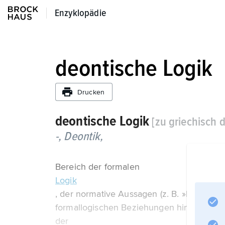
Enzyklopädie
Enzyklopädie
deontische Logik
Drucken
deontische Logik
[zu griechisch d
-,
Deontik,
Bereich der formalen
Logik
, der normative Aussagen (z. B. »Es ist erlaub
formallogischen Beziehungen hin untersucht
der