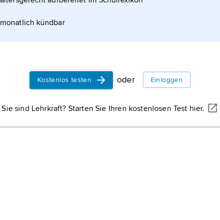
altersgerecht aufbereitet im Schullexikon
seins, des Verbotenseins und der Verpflichtung zu
monatlich kündbar
oder
Kostenlos testen
Einloggen
Sie sind Lehrkraft? Starten Sie Ihren kostenlosen Test hier.