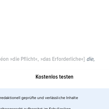
éon »die Pflicht«, »das Erforderliche«]
die,
Kostenlos testen
t, dass ...«, »Es ist verboten, dass ...«) auf ihre
redaktionell geprüfte und verlässliche Inhalte
. Die deontische Logik wird als ein Spezialfall