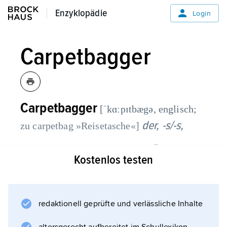
Enzyklopädie
Enzyklopädie
Login
Carpetbagger
Carpetbagger
[ˈkɑːpɪtbægə, englisch;
der, -s/-s,
zu carpetbag »Reisetasche«]
in den USA Bezeichnung für die Ämterjäger
Kostenlos testen
und Politiker der Republikanischen Partei, die
nach dem Amerikanischen Bürgerkrieg in der
Zeit der
Reconstruction
redaktionell geprüfte und verlässliche Inhalte
(1865–77) aus dem Norden in die besetzten