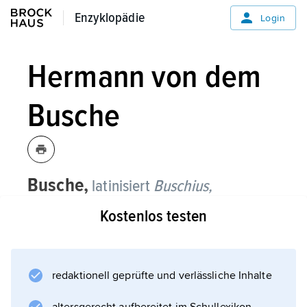
Enzyklopädie
Enzyklopädie
Login
Hermann von dem
Busche
Busche,
latinisiert
Buschius,
Hermann von dem
, humanistischer
Kostenlos testen
Schriftsteller, * Sassenberg (bei
Warendorf) um 1468, † Dülmen im April
1534;
redaktionell geprüfte und verlässliche Inhalte
nach Studien in Heidelberg (1484, u. a. bei