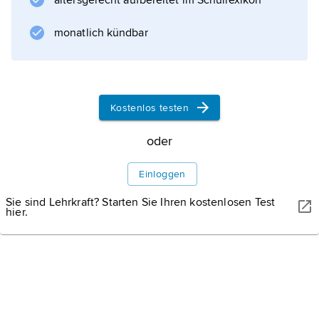
altersgerecht aufbereitet im Schullexikon
erlassene
BGB
monatlich kündbar
gliedert sich in fünf Bücher und wurde seit
seiner Entstehung häufig den Gegebenheiten
der jeweiligen Zeit angepasst.
Kostenlos testen
oder
Informationen zum Artikel
Einloggen
Sie sind Lehrkraft? Starten Sie Ihren kostenlosen Test
hier.