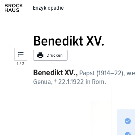
Enzyklopädie
Enzyklopädie
Benedikt XV.
Drucken
1
/
2
Benedikt XV.,
Papst (1914–22), we
Genua, † 22.1.1922 in Rom.