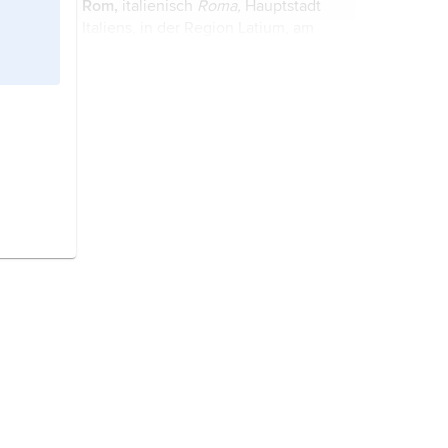
Rom,
italienisch
Roma,
Hauptstadt
Italiens, in der Region Latium, am
Unterlauf des Tiber, (2022) 2,8 Mio.
Einwohner. Rom ist das politische
und kulturelle Zentrum Italiens,
Europagedanke,
Bezeichnung für
gleichzeitig mit dem Sitz des
eine Vielzahl von auf den
Papstes ...
europäischen Lebens- und
Kulturraum bezogenen Leitideen
und politischen Ordnungsmodellen
Italien,
Staat in Südeuropa;
...
Hauptstadt ist Rom.
Die
Französische Geschichte
hat
ihren Ausgangspunkt im
frühmittelalterlichen Frankenreich.
Britische Geschichte,
seit der
Steinzeit Teil der Geschichte der
Britischen Inseln und Westeuropas.
Kontakte bestanden auch nach