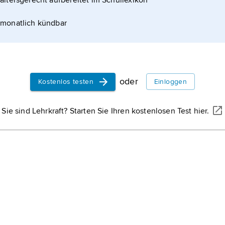
altersgerecht aufbereitet im Schullexikon
monatlich kündbar
oder
Kostenlos testen
Einloggen
Sie sind Lehrkraft? Starten Sie Ihren kostenlosen Test hier.
WISSENMEDIA
rbesserte das Ansehen des
h diplomatische Aktivitäten
sten Weltkrieg.