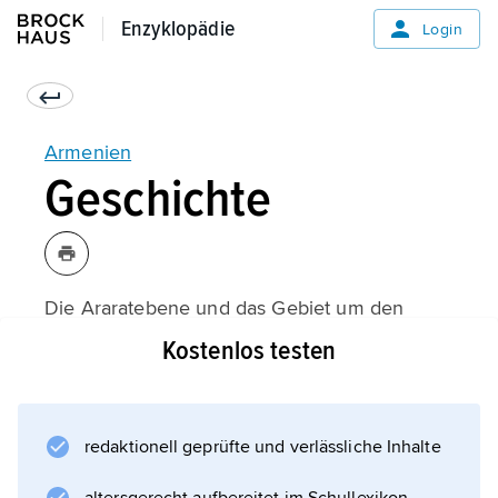
Enzyklopädie
Enzyklopädie
Login
Armenien
Geschichte
Die Araratebene und das Gebiet um den
Sewansee wurden zwischen 1100 und 880 v.
Kostenlos testen
Chr. von den Urartäern erobert. Unter
Sarduri II.
(um 760 bis um 730 v. Chr.)
redaktionell geprüfte und verlässliche Inhalte
dehnte das Reich Urartu seine Macht von
Nordsyrien bis zum Urmiasee (Iran) aus,