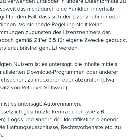
 zu verwenden und/oder in andere Datenformate zu
soweit das nicht durch eine Funktion innerhalb
gilt für den Fall, dass sich der Lizenznehmer oder
edienen. Vorstehende Regelung stellt keine
timmungen zugunsten des Lizenznehmers dar.
n jedoch gemäß Ziffer 3.5 für eigene Zwecke gedruckt
rs erlaubnisfrei genutzt werden.
n Nutzern ist es untersagt, die Inhalte mittels
omatisierten Download-Programmen oder anderer
durchsuchen, zu indexieren oder abzurufen (etwa
tz von Retrieval-Software).
ist es untersagt, Autorennamen,
setzlich geschützte Kennzeichen (wie z.B.
 Logos und andere der Identifikation dienende
ie Haftungsausschlüsse, Rechtsvorbehalte etc. zu
n.