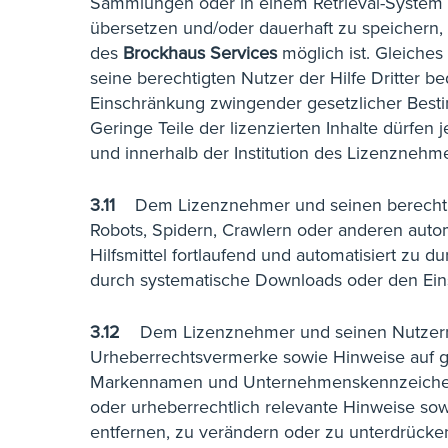
Sammlungen oder in einem Retrieval-System
übersetzen und/oder dauerhaft zu speichern, 
des
Brockhaus Services
möglich ist. Gleiches 
seine berechtigten Nutzer der Hilfe Dritter b
Einschränkung zwingender gesetzlicher Bes
Geringe Teile der lizenzierten Inhalte dürfe
und innerhalb der Institution des Lizenznehme
3.11
Dem Lizenznehmer und seinen berechtigte
Robots, Spidern, Crawlern oder anderen aut
Hilfsmittel fortlaufend und automatisiert zu 
durch systematische Downloads oder den Einsa
3.12
Dem Lizenznehmer und seinen Nutzern 
Urheberrechtsvermerke sowie Hinweise auf ge
Markennamen und Unternehmenskennzeichen),
oder urheberrechtlich relevante Hinweise sow
entfernen, zu verändern oder zu unterdrücke