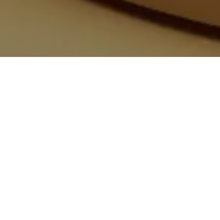
Weil
Lernen
bedeutet,
neue
Wege
zu
gehen.
Mit unseren digitalen Angeboten wollen wir die