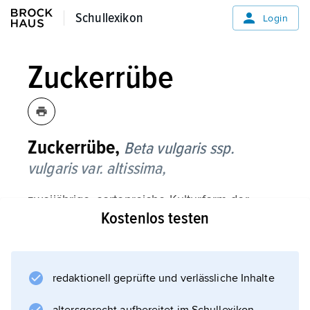
Schullexikon
Schullexikon
Login
Zuckerrübe
Zuckerrübe,
Beta vulgaris ssp.
vulgaris var. altissima,
zweijährige, sortenreiche Kulturform der
Kostenlos testen
Gemeinen Runkelrübe, die im ersten Jahr an
einer gestauchten Achse eine Blattrosette
und eine überwiegend aus der Hauptwurzel
gebildete, daher fast vollständig in der Erde
redaktionell geprüfte und verlässliche Inhalte
steckende Rübe bildet. Die Rüben enthalten