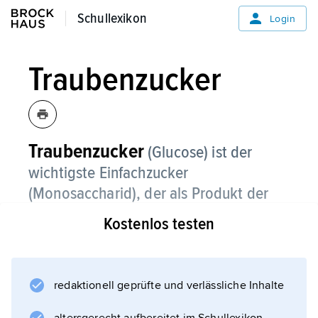
Schullexikon
Schullexikon
Login
Traubenzucker
Traubenzucker
(Glucose) ist der
wichtigste Einfachzucker
(Monosaccharid), der als Produkt der
pflanzlichen
Fotosynthese
v. a. in
Kostenlos testen
Früchten, Samen und Blättern enthalten
ist.
redaktionell geprüfte und verlässliche Inhalte
Traubenzucker ist am Aufbau der
Zweifachzucker (Disaccharide), z. B.