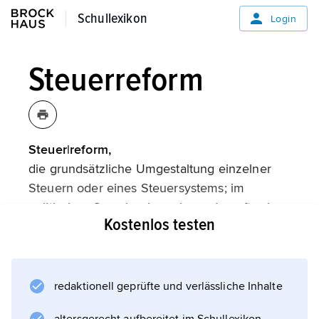
Schullexikon
Schullexikon
Login
Steuerreform
Steuer|reform,
die grundsätzliche Umgestaltung einzelner
Steuern oder eines Steuersystems; im
politischen Sprachgebrauch werden oft schon
Kostenlos testen
die bloße Änderung einer Anzahl steuerlicher
Detailregelungen und/oder eine Veränderung
der Sätze des Steuertarifs (unexakt) als
Steuerreform bezeichnet.
redaktionell geprüfte und verlässliche Inhalte