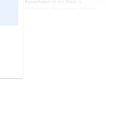
Kasachstan
ist ein Staat in
Mittelasien und zu einem kleinen
Teil in Osteuropa; Hauptstadt ist
Astana.
Niger
ist ein Staat in Westafrika;
Hauptstadt ist Niamey.
Turkmenistan
ist ein Staat
im
Südwesten Mittelasiens; Hauptstadt
ist Aschchabad.