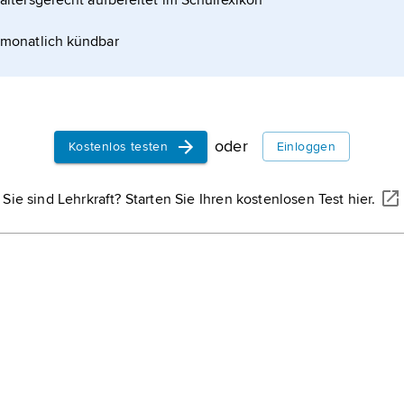
altersgerecht aufbereitet im Schullexikon
monatlich kündbar
oder
Kostenlos testen
Einloggen
Sie sind Lehrkraft? Starten Sie Ihren kostenlosen Test hier.
JULIA MOUNTAIN PHOTO/SHUTTERSTOCK
Tian Shan ein, im Süden erheben sich Alai- und Transalaigebirge