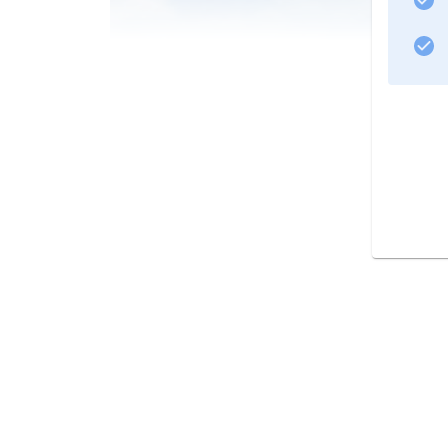
Kirgisistan
ist ein Hochgebirgsland: Den Norden nimmt der 
bzw. Pamir.