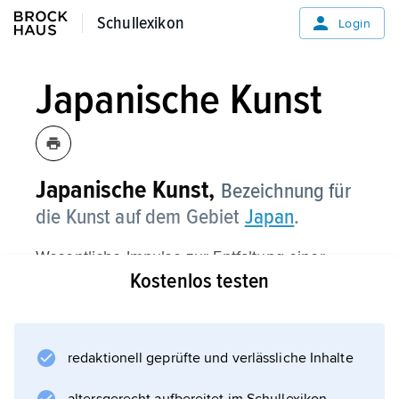
Schullexikon
Schullexikon
Login
Japanische Kunst
Japanische Kunst,
Bezeichnung für
die Kunst auf dem Gebiet
Japan
.
Wesentliche Impulse zur Entfaltung einer
Kostenlos testen
eigenständigen Kunst erhielt Japan v. a. von
China (Übernahme der chinesischen Kultur
und Schrift; Einführung des
Buddhismus
redaktionell geprüfte und verlässliche Inhalte
im 6. Jahrhundert), aber auch von Korea. Dem