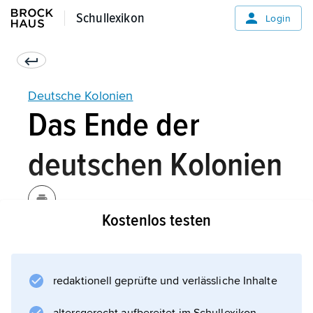
Schullexikon
Schullexikon
Login
Deutsche Kolonien
Das Ende der
deutschen Kolonien
Kostenlos testen
Der Erste Weltkrieg (1914–1918) mündete für
die Kolonien in die Freiheit von der deutschen
Herrschaft. Im Vertrag von Versailles (1919)
redaktionell geprüfte und verlässliche Inhalte
musste Deutschland, das den Krieg verloren
hatte, auf alle seine Kolonien verzichten. In