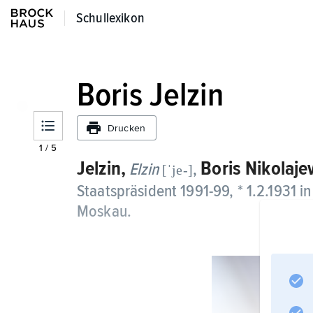
Schullexikon
Schullexikon
Boris Jelzin
Drucken
1
/
5
Jelzin,
Boris Nikolaje
Elzin
,
[ˈje-]
Staatspräsident 1991-99, * 1.2.1931 i
Moskau.