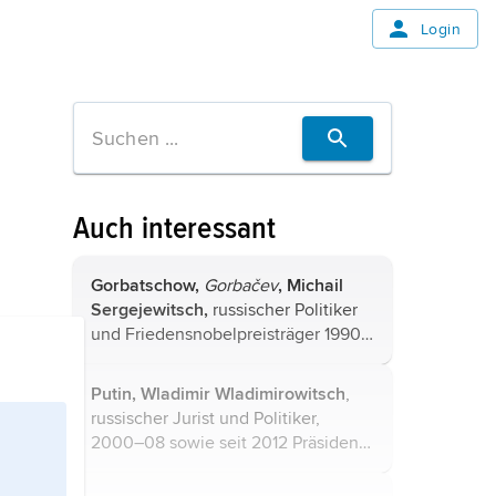
Login
Auch interessant
Gorbatschow,
Gorbačev
, Michail
Sergejewitsch,
russischer Politiker
und Friedensnobelpreisträger 1990,
* 2. 3.1931 in Priwolnoje (Region
Stawropol), † 30.8.2022 in Moskau.
Putin, Wladimir Wladimirowitsch
,
Die von ihm betriebene Politik
russischer Jurist und Politiker,
ermöglichte den gesellschaftlichen
2000–08 sowie seit 2012 Präsident
Umbruch in Mittel- und Osteuropa...
Russlands, * 7.10.1952 in Leningrad
(heute Sankt Petersburg).