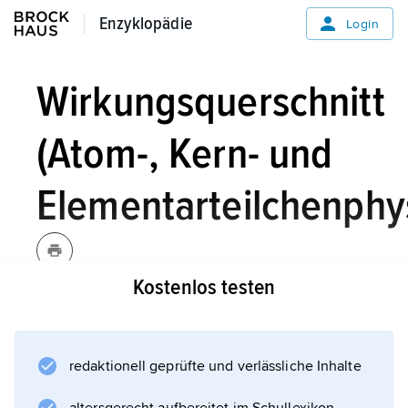
Enzyklopädie
Enzyklopädie
Login
Wirkungsquerschnitt
(Atom-, Kern- und
Elementarteilchenphy
Kostenlos testen
Wirkungsquerschnitt,
Atom-, Kern-
und Elementarteilchenphysik:
Formelzeichen σ,
redaktionell geprüfte und verlässliche Inhalte
bei Stoßprozessen ein Maß für die