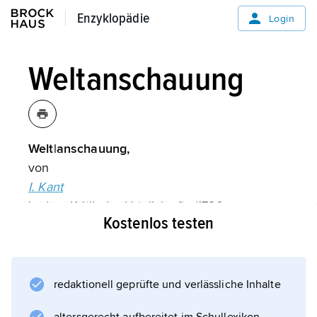
Enzyklopädie
Enzyklopädie
Login
Weltanschauung
Welt|anschauung,
von
I. Kant
in der »Kritik der Urteilskraft« (1790;
Kostenlos testen
3
1799) in die philosophische Diskussion
eingeführter Begriff; bei
Kant
redaktionell geprüfte und verlässliche Inhalte
wird Weltanschauung im Kontext seiner