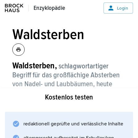
Enzyklopädie
Enzyklopädie
Login
Waldsterben
Waldsterben,
schlagwortartiger
Begriff für das großflächige Absterben
von Nadel- und Laubbäumen, heute
meist als »neuartige Waldschäden«
Kostenlos testen
bezeichnet.
Wie jedes lebende System reagiert auch ein
Waldgebiet auf belastende Einwirkungen aus
redaktionell geprüfte und verlässliche Inhalte
der Umwelt mit Stresssymptomen. Der Begriff