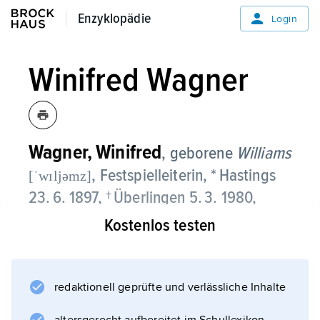
Enzyklopädie
Enzyklopädie
Login
Winifred Wagner
Wagner,
Winifred
, geborene
Williams
, Festspielleiterin, * Hastings
[ˈwɪljəmz]
23. 6. 1897, † Überlingen 5. 3. 1980,
Kostenlos testen
Adoptivtochter von
K. Klindworth
, ab 1915 ⚭ mit
Siegfried Helferich Richard Wagner
redaktionell geprüfte und verlässliche Inhalte
, Mutter von