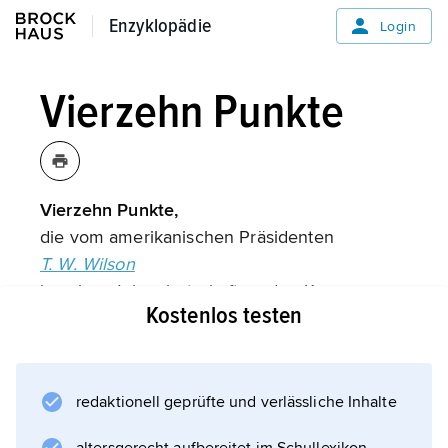
Enzyklopädie
Enzyklopädie
Login
Vierzehn Punkte
Vierzehn Punkte,
die vom amerikanischen Präsidenten
T. W. Wilson
in seiner Jahresbotschaft an den Kongress
Kostenlos testen
vom 8. 1. 1918 formulierten Grundsätze für
eine Friedensordnung nach dem Ersten
Weltkrieg:
redaktionell geprüfte und verlässliche Inhalte