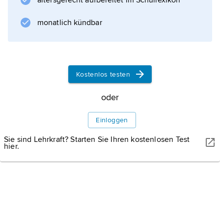
altersgerecht aufbereitet im Schullexikon
molekularbiologischen Methoden. Die DNA
bietet sich wie kein anderes Biopolymer für
monatlich kündbar
Verwandtschaftsanalysen an, da in ihr die
erblichen Eigenschaften eines Lebewesens
verankert sind; folglich nimmt mit Anzahl der
Unterschiede in der Nukleotidsequenz der
Kostenlos testen
Verwandtschaftsgrad
oder
Einloggen
Informationen zum Artikel
Sie sind Lehrkraft? Starten Sie Ihren kostenlosen Test
hier.