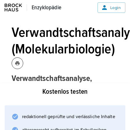
Enzyklopädie
Enzyklopädie
Login
Verwandtschaftsanal
(Molekularbiologie)
Verwandtschaftsanalyse,
Molekularbiologie:
Kostenlos testen
die Untersuchung des Verwandtschaftsgrades
von Individuen, Populationen oder
systematischen Gruppen (z. B. Arten,
redaktionell geprüfte und verlässliche Inhalte
Gattungen, Familien) mit